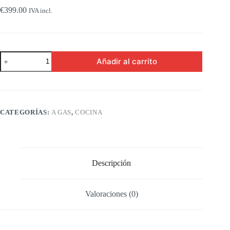
€
399.00
IVA incl.
COCINA
Añadir al carrito
KENWOOD
KTG606S22
cantidad
CATEGORÍAS:
A GAS
,
COCINA
Descripción
Valoraciones (0)