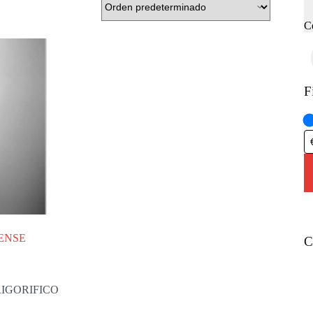
C
F
SENSE
C
RIGORIFICO