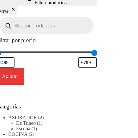
Filtrar productos
errar
Búsqueda
de
productos
iltrar por precio
Aplicar
ategorías
2
ASPIRADOR
2
1
productos
De Trineo
1
1
producto
Escoba
1
2
producto
COCINA
2