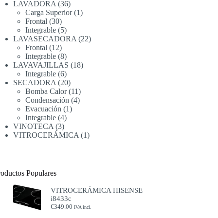
producto
36
LAVADORA
36
productos
1
Carga Superior
1
30
producto
Frontal
30
productos
5
Integrable
5
productos
22
LAVASECADORA
22
12
productos
Frontal
12
productos
8
Integrable
8
productos
18
LAVAVAJILLAS
18
6
productos
Integrable
6
productos
20
SECADORA
20
productos
11
Bomba Calor
11
4
productos
Condensación
4
1
productos
Evacuación
1
4
producto
Integrable
4
3
productos
VINOTECA
3
productos
1
VITROCERÁMICA
1
producto
roductos Populares
VITROCERÁMICA HISENSE
i8433c
€
349.00
IVA incl.