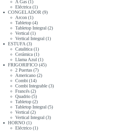
productos
1
A Gas
1
producto
1
Eléctrica
1
producto
9
CONGELADOR
9
1
productos
Arcon
1
producto
4
Tabletop
4
productos
2
Tabletop Integral
2
1
productos
Vertical
1
producto
1
Vertical Integral
1
3
producto
ESTUFA
3
productos
1
Catalitica
1
producto
1
Cerámica
1
producto
1
Llama Azul
1
producto
45
FRIGORIFICO
45
7
productos
2 Puertas
7
productos
2
Americano
2
14
productos
Combi
14
productos
3
Combi Integrable
3
2
productos
Francés
2
productos
5
Quadrio
5
productos
2
Tabletop
2
productos
5
Tabletop Integral
5
2
productos
Vertical
2
productos
3
Vertical Integral
3
1
productos
HORNO
1
producto
1
Eléctrico
1