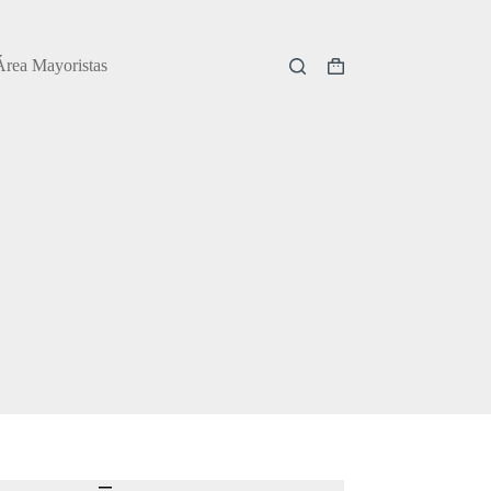
Área Mayoristas
Carro
de
compra