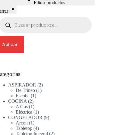
Filtrar productos
errar
Búsqueda
de
productos
Aplicar
ategorías
2
ASPIRADOR
2
1
productos
De Trineo
1
1
producto
Escoba
1
2
producto
COCINA
2
productos
1
A Gas
1
producto
1
Eléctrica
1
producto
9
CONGELADOR
9
1
productos
Arcon
1
producto
4
Tabletop
4
productos
2
Tabletop Integral
2