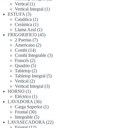
1
productos
Vertical
1
producto
1
Vertical Integral
1
3
producto
ESTUFA
3
productos
1
Catalitica
1
producto
1
Cerámica
1
producto
1
Llama Azul
1
producto
45
FRIGORIFICO
45
7
productos
2 Puertas
7
productos
2
Americano
2
14
productos
Combi
14
productos
3
Combi Integrable
3
2
productos
Francés
2
productos
5
Quadrio
5
productos
2
Tabletop
2
productos
5
Tabletop Integral
5
2
productos
Vertical
2
productos
3
Vertical Integral
3
1
productos
HORNO
1
producto
1
Eléctrico
1
producto
36
LAVADORA
36
productos
1
Carga Superior
1
30
producto
Frontal
30
productos
5
Integrable
5
productos
22
LAVASECADORA
22
12
productos
Frontal
12