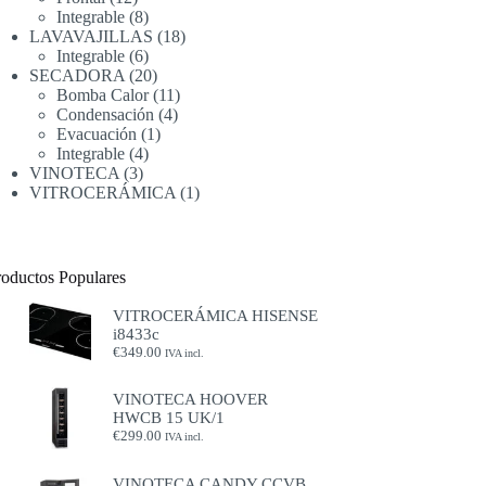
productos
8
Integrable
8
productos
18
LAVAVAJILLAS
18
6
productos
Integrable
6
productos
20
SECADORA
20
productos
11
Bomba Calor
11
4
productos
Condensación
4
1
productos
Evacuación
1
4
producto
Integrable
4
3
productos
VINOTECA
3
productos
1
VITROCERÁMICA
1
producto
roductos Populares
VITROCERÁMICA HISENSE
i8433c
€
349.00
IVA incl.
VINOTECA HOOVER
HWCB 15 UK/1
€
299.00
IVA incl.
VINOTECA CANDY CCVB