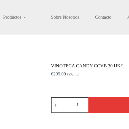
Productos
Sobre Nosotros
Contacto
VINOTECA CANDY CCVB 30 UK/1
€
299.00
IVA incl.
VINOTECA
CANDY
CCVB
30
UK/1
cantidad