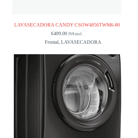
LAVASECADORA CANDY CSOW4856TWM6-80
€
409.00
IVA incl.
Frontal
,
LAVASECADORA