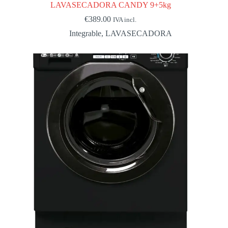
LAVASECADORA CANDY 9+5kg
€
389.00
IVA incl.
Integrable
,
LAVASECADORA