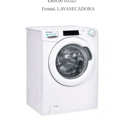
€
409.00
IVA incl.
Frontal
,
LAVASECADORA