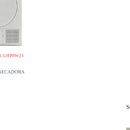
K LHP8W23
SECADORA
S