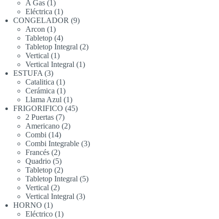
productos
1
A Gas
1
producto
1
Eléctrica
1
producto
9
CONGELADOR
9
1
productos
Arcon
1
producto
4
Tabletop
4
productos
2
Tabletop Integral
2
1
productos
Vertical
1
producto
1
Vertical Integral
1
3
producto
ESTUFA
3
productos
1
Catalitica
1
producto
1
Cerámica
1
producto
1
Llama Azul
1
producto
45
FRIGORIFICO
45
7
productos
2 Puertas
7
productos
2
Americano
2
14
productos
Combi
14
productos
3
Combi Integrable
3
2
productos
Francés
2
productos
5
Quadrio
5
productos
2
Tabletop
2
productos
5
Tabletop Integral
5
2
productos
Vertical
2
productos
3
Vertical Integral
3
1
productos
HORNO
1
producto
1
Eléctrico
1