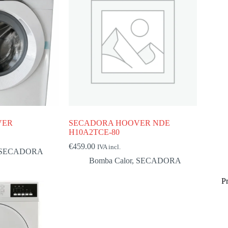
VER
SECADORA HOOVER NDE
H10A2TCE-80
€
459.00
IVA incl.
SECADORA
Bomba Calor
,
SECADORA
P