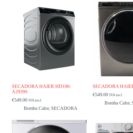
SECADORA HAIER HD100-
SECADORA HAIER
A2939S
€
549.00
IVA incl.
€
549.00
IVA incl.
Bomba Calor
,
Bomba Calor
,
SECADORA