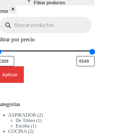
Filtrar productos
errar
Búsqueda
de
productos
iltrar por precio
Aplicar
ategorías
2
ASPIRADOR
2
1
productos
De Trineo
1
1
producto
Escoba
1
2
producto
COCINA
2