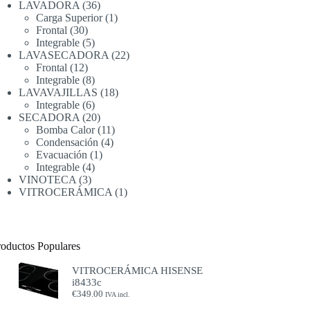
producto
36
LAVADORA
36
productos
1
Carga Superior
1
30
producto
Frontal
30
productos
5
Integrable
5
productos
22
LAVASECADORA
22
12
productos
Frontal
12
productos
8
Integrable
8
productos
18
LAVAVAJILLAS
18
6
productos
Integrable
6
productos
20
SECADORA
20
productos
11
Bomba Calor
11
4
productos
Condensación
4
1
productos
Evacuación
1
4
producto
Integrable
4
3
productos
VINOTECA
3
productos
1
VITROCERÁMICA
1
producto
roductos Populares
VITROCERÁMICA HISENSE
i8433c
€
349.00
IVA incl.