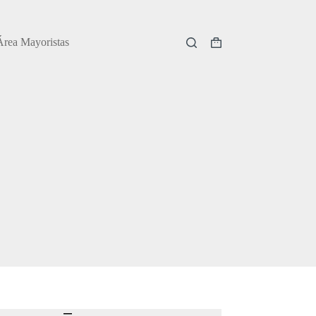
Área Mayoristas
Carro
de
compra