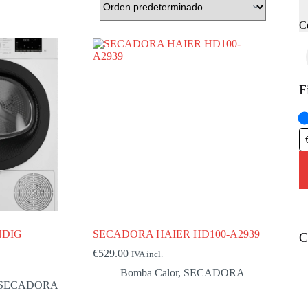
C
F
NDIG
SECADORA HAIER HD100-A2939
C
€
529.00
IVA incl.
Bomba Calor
,
SECADORA
SECADORA