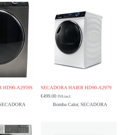
 HD90-A2959S
SECADORA HAIER HD90-A2979
€
499.00
IVA incl.
SECADORA
Bomba Calor
,
SECADORA